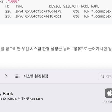
-i :
"5000"
   FD   TYPE             DEVICE SIZE/OFF NODE NAME

   22u  IPv4 0x584cf3c7af6dae79      0t0  TCP *:commplex-
   23u  IPv6 0x584cf3c7ae187bc1      0t0  TCP *:commplex
시스템 환경 설정
"공유"
를 닫으려면 우선
을 통해
로 들어가시면 됩