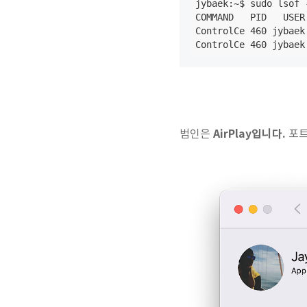
jybaek:~$ sudo lsof 
COMMAND   PID   USER
ControlCe 460 jybaek
ControlCe 460 jybaek
AirPlay입니다.
범인은
포트