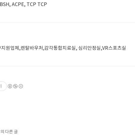
Blowing agent, ADC,OBSH, ACPE, TCP TCP
지원업체,렌탈바우처,감각통합치료실, 심리안정실,VR스포츠실
기
리의 다른 글