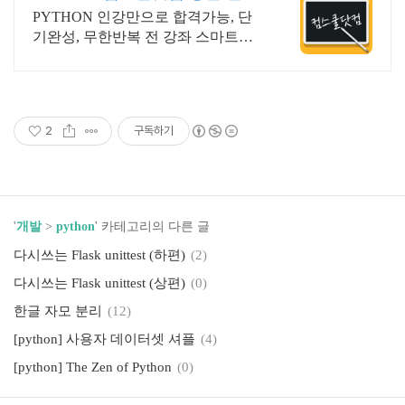
&결제시 기프티콘!
PYTHON 인강만으로 합격가능, 단
기완성, 무한반복 전 강좌 스마트폰
학습가능
2
구독하기
'
개발
>
python
' 카테고리의 다른 글
다시쓰는 Flask unittest (하편)
(2)
다시쓰는 Flask unittest (상편)
(0)
한글 자모 분리
(12)
[python] 사용자 데이터셋 셔플
(4)
[python] The Zen of Python
(0)