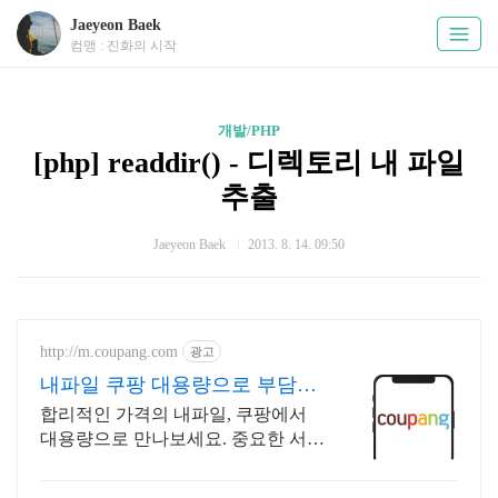
Jaeyeon Baek
컴맹 : 진화의 시작
개발/PHP
[php] readdir() - 디렉토리 내 파일
추출
Jaeyeon Baek
2013. 8. 14. 09:50
http://m.coupang.com
광고
내파일 쿠팡 대용량으로 부담없
이 구매
합리적인 가격의 내파일, 쿠팡에서
대용량으로 만나보세요. 중요한 서류
는 두껍고 튼튼한 L자홀더, 안전하게
보관하세요.