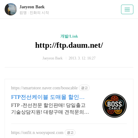
Jaeyeon Baek
컴맹 : 진화의 시작
개발/Link
http://ftp.daum.net/
Jaeyeon Baek
2013. 3. 12. 16:27
https://smartstore.naver.com/bosscable
광고
FTP전선케이블 도매몰 할인판
매 컷팅판매 오늘출발
FTP -전선전문 할인판매! 당일출고
기술상담지원! 대량구매 견적문의
안전은 기본, 가격은 합리적! 믿을 수
있는 전선전문업체에서 지금 바로 구
매하세요
https://onfit.n.wooyupost.com
광고