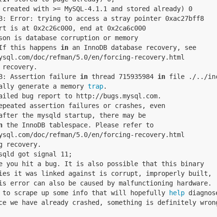
 created with >= MySQL-4.1.1 and stored already) 0

B: Error: trying to access a stray pointer 0xac27bff8

rt is at 0x2c26c000, end at 0x2ca6c000

son is database corruption or memory

If this happens 
in
 an InnoDB database recovery, see

ysql.com/doc/refman/5.0/en/forcing-recovery.html

recovery.

B: Assertion failure 
in
 thread 715935984 
in
 file ./../in
ally generate a memory 
trap
.

ailed bug report to http://bugs.mysql.com.

epeated assertion failures or crashes, even

after the mysqld startup, there may be

n
 the InnoDB tablespace. Please refer to

ysql.com/doc/refman/5.0/en/forcing-recovery.html

 recovery.

sqld got signal 11;

e you hit a bug. It is also possible that this binary

ies it was linked against is corrupt, improperly built,

is error can also be caused by malfunctioning hardware.

 to scrape up some info that will hopefully 
help
 diagnose
ce we have already crashed, something is definitely wrong