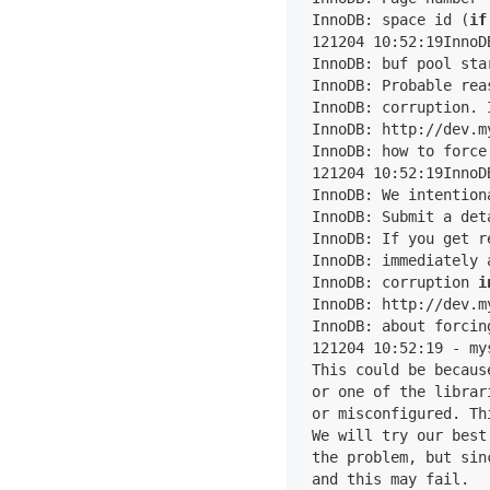
InnoDB: space id (
if
121204 10:52:19InnoD
InnoDB: buf pool sta
InnoDB: Probable rea
InnoDB: corruption. 
InnoDB: http://dev.m
InnoDB: how to force 
121204 10:52:19InnoD
InnoDB: We intention
InnoDB: Submit a det
InnoDB: If you get r
InnoDB: immediately 
InnoDB: corruption 
i
InnoDB: http://dev.m
InnoDB: about forcing
121204 10:52:19 - my
This could be becaus
or one of the librar
or misconfigured. Th
We will try our best
the problem, but sin
and this may fail.
