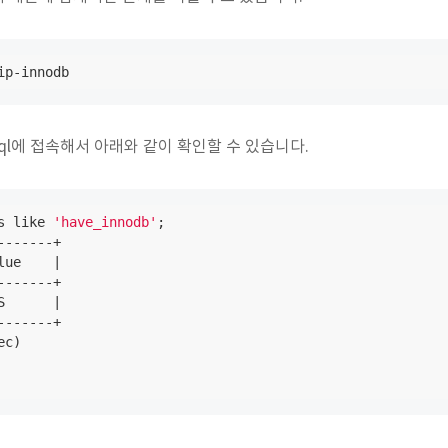
ip-innodb
ysql에 접속해서 아래와 같이 확인할 수 있습니다.
s like 
'have_innodb'
;
------+

ue    |

------+

      | 

------+
