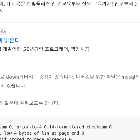
대, IT교육은 한빛플러스 입문 교육부터 실무 교육까지! 입문부터 
서
광고
뢰 밝은터
램 개발의뢰 ,20년경력 프로그래머, 책임시공
바로 down되버리는 증상이 있습니다. 디버깅을 위한 파일은 mysql의
이름이 있습니다.
와 같은데 살펴보도록 합니다,
sum 0, prior-to-4.0.14-form stored checksum 0

, low 4 bytes of lsn at page end 0

(
if
 stored to page already) 0,
