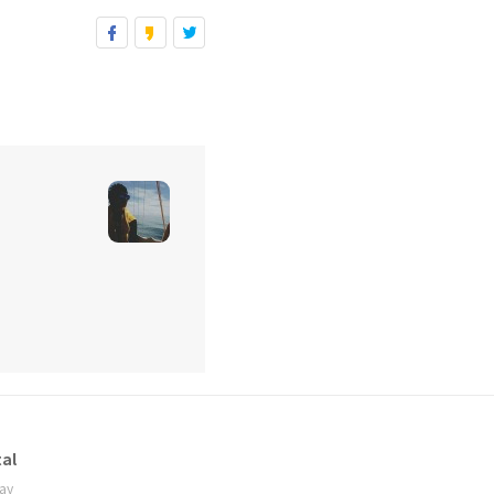
al
ay