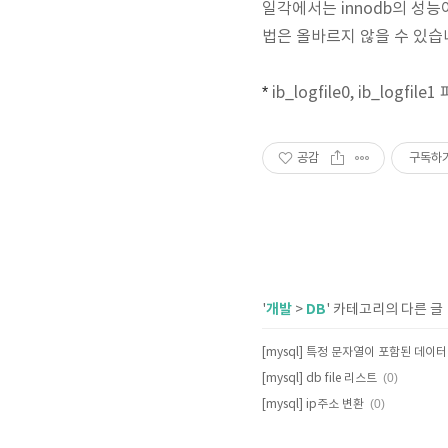
일각에서는 innodb의 성능
법은 올바르지 않을 수 있습
*
ib_logfile0, ib_l
공감
구독하
개발
DB
'
>
' 카테고리의 다른 글
[mysql] 특정 문자열이 포함된 데이터
(0)
[mysql] db file 리스트
(0)
[mysql] ip주소 변환