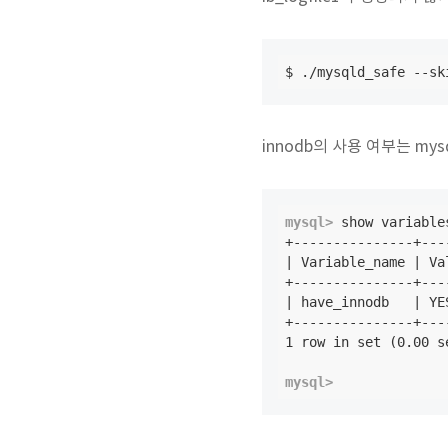
$ ./mysqld_safe --sk
innodb의 사용 여부는 m
mysql>
 show variable
+---------------+----
| Variable_name | Val
+---------------+----
| have_innodb   | YES
+---------------+----
mysql>