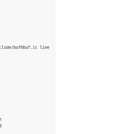
clude/buf0buf.ic line 268




